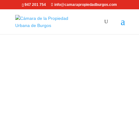
947 201 754
info@camarapropiedadburgos.com
ASOCIACIÓN DE INTERÉS SOCIAL
Cámara de la Propiedad
Urbana de Burgos.
La Cámara de la Propiedad Urbana de Burgos
ofrece una amplia gama de
Servicios de Gestión
Inmobiliaria
que, a su vez, pone a disposición de
sus usuarios algunos servicios tales como
Consultas
, diversos Servicios de
Asesoría
como
Asesoramiento
y
Bolsa Inmobiliaria
entre otros