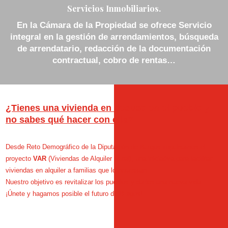
Servicios Inmobiliarios.
En la Cámara de la Propiedad se ofrece Servicio
integral en la gestión de arrendamientos, búsqueda
de arrendatario, redacción de la documentación
contractual, cobro de rentas…
¿Tienes una vivienda en desuso en el pueblo y
no sabes qué hacer con ella?
Desde Reto Demográfico de la Diputación de Burgos impulsamos el
proyecto
VAR
(Viviendas de Alquiler Rural), una iniciativa para facilitar
viviendas en alquiler a familias que lo necesitan.
Nuestro objetivo es revitalizar los pueblos y darles una nueva vida.
¡Únete y hagamos posible el futuro de Burgos!