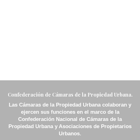
muchos que, además, están incluidos en una
cuota mínima. Otros servicios como los
Jurídicos, Administrativos/Gestoría, Técnicos y
algunos más conllevan un coste o cargo
adicional.
SABER MAS...
Confederación de Cámaras de la Propiedad Urbana.
Las Cámaras de la Propiedad Urbana colaboran y
ejercen sus funciones en el marco de la
Confederación Nacional de Cámaras de la
Propiedad Urbana y Asociaciones de Propietarios
Urbanos.