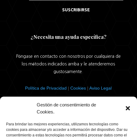
SUSCRIBIRSE
¿Necesita una ayuda específica?
Póngase en contacto con nosotros por cualquiera de
los métodos indicados arriba y le atenderemos
gustosamente.
Política de Privacidad
|
Cookies
|
Aviso Legal
Gestión de consentimiento de
Cookies.
© Cámara Urbana de Burgos. 2026 |
Política de
privacidad
Para brindar las mejores experiencias, utilizamos tecnologías como
cookies para almacenar y/o acceder a información del dispositivo. Dar su
consentimiento a estas tecnologías nos permitirá procesar datos como el