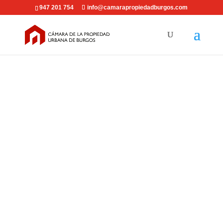
947 201 754
info@camarapropiedadburgos.com
Fianzas.