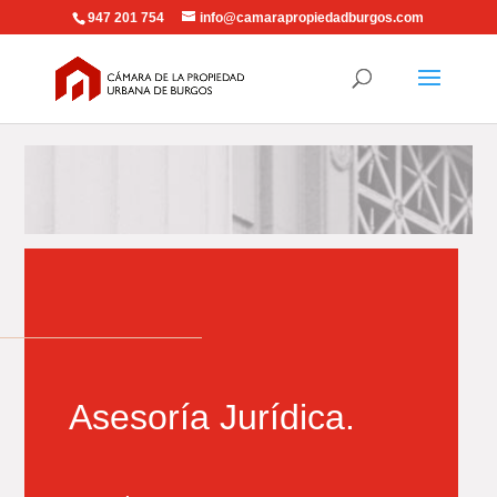
947 201 754
info@camarapropiedadburgos.com
Asesoría Jurídica.