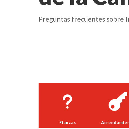
Preguntas frecuentes sobre I
u

Fianzas
Arrendamie
s.