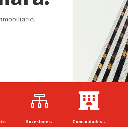
nmobiliario.


nto
Sucesiones.
Comunidades..