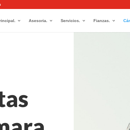
m
rincipal.
Asesoria.
Servicios.
Fianzas.
Cám
tas
mara.