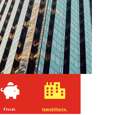


Fiscal.
Inmobiliario.