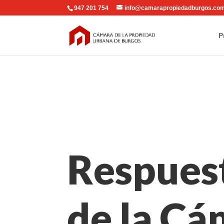
947 201 754
info@camarapropiedadburgos.co
P
Respues
de la Cá