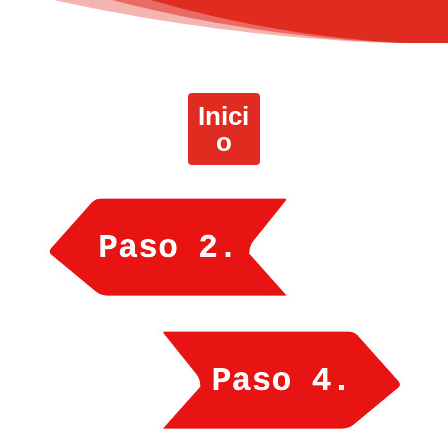
Inici
o